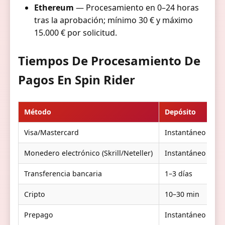
Ethereum
— Procesamiento en 0–24 horas
tras la aprobación; mínimo 30 € y máximo
15.000 € por solicitud.
Tiempos De Procesamiento De
Pagos En Spin Rider
Método
Depósito
R
Visa/Mastercard
Instantáneo
1–
Monedero electrónico (Skrill/Neteller)
Instantáneo
0
Transferencia bancaria
1–3 días
3–
Cripto
10–30 min
1
Prepago
Instantáneo
N