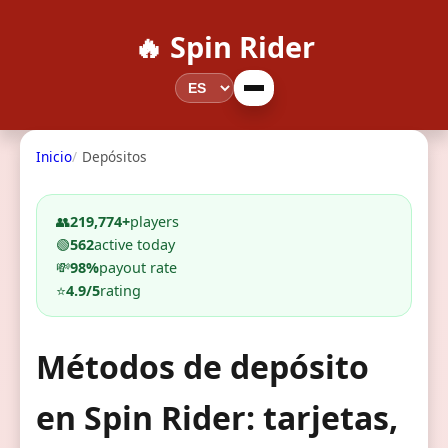
🔥 Spin Rider
Inicio
Depósitos
👥
219,774+
players
🟢
562
active today
💸
98%
payout rate
⭐
4.9/5
rating
Métodos de depósito
en Spin Rider: tarjetas,