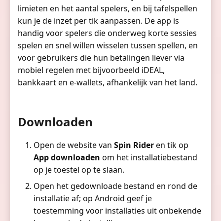
limieten en het aantal spelers, en bij tafelspellen
kun je de inzet per tik aanpassen. De app is
handig voor spelers die onderweg korte sessies
spelen en snel willen wisselen tussen spellen, en
voor gebruikers die hun betalingen liever via
mobiel regelen met bijvoorbeeld iDEAL,
bankkaart en e-wallets, afhankelijk van het land.
Downloaden
Open de website van
Spin Rider
en tik op
App downloaden
om het installatiebestand
op je toestel op te slaan.
Open het gedownloade bestand en rond de
installatie af; op Android geef je
toestemming voor installaties uit onbekende