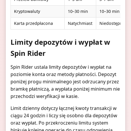
Kryptowaluty
10–30 min
10–30 min
Karta przedpłacona
Natychmiast
Niedostępne
Limity depozytów i wypłat w
Spin Rider
Spin Rider ustala limity depozytów i wypłat na
poziomie konta oraz metody płatności. Depozyt
poniżej progu minimalnego jest odrzucany przez
bramkę płatniczą, a wypłata poniżej minimum nie
przechodzi weryfikacji w kasie.
Limit dzienny dotyczy łącznej kwoty transakcji w
ciągu 24 godzin i liczy się osobno dla depozytów
oraz wypłat. Po przekroczeniu limitu system
blokuje kolejne operacje do czasu odnowienia