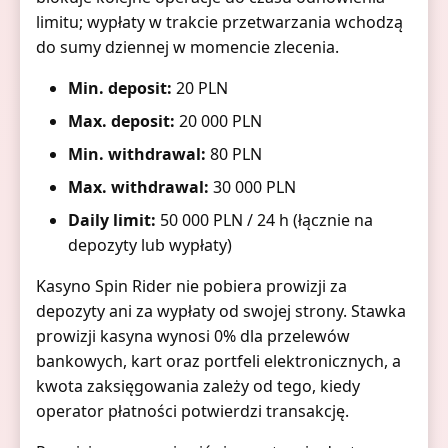
limitu; wypłaty w trakcie przetwarzania wchodzą
do sumy dziennej w momencie zlecenia.
Min. deposit:
20 PLN
Max. deposit:
20 000 PLN
Min. withdrawal:
80 PLN
Max. withdrawal:
30 000 PLN
Daily limit:
50 000 PLN / 24 h (łącznie na
depozyty lub wypłaty)
Kasyno Spin Rider nie pobiera prowizji za
depozyty ani za wypłaty od swojej strony. Stawka
prowizji kasyna wynosi 0% dla przelewów
bankowych, kart oraz portfeli elektronicznych, a
kwota zaksięgowania zależy od tego, kiedy
operator płatności potwierdzi transakcję.