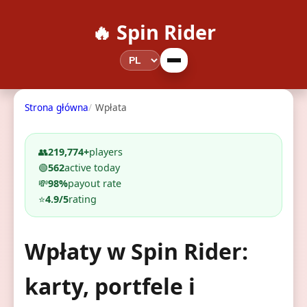
🔥 Spin Rider
Strona główna
Wpłata
👥
219,774+
players
🟢
562
active today
💸
98%
payout rate
⭐
4.9/5
rating
Wpłaty w Spin Rider:
karty, portfele i