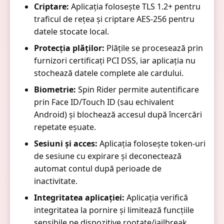
Criptare:
Aplicația folosește TLS 1.2+ pentru
traficul de rețea și criptare AES-256 pentru
datele stocate local.
Protecția plăților:
Plățile se procesează prin
furnizori certificați PCI DSS, iar aplicația nu
stochează datele complete ale cardului.
Biometrie:
Spin Rider permite autentificare
prin Face ID/Touch ID (sau echivalent
Android) și blochează accesul după încercări
repetate eșuate.
Sesiuni și acces:
Aplicația folosește token-uri
de sesiune cu expirare și deconectează
automat contul după perioade de
inactivitate.
Integritatea aplicației:
Aplicația verifică
integritatea la pornire și limitează funcțiile
sensibile pe dispozitive rootate/jailbreak.