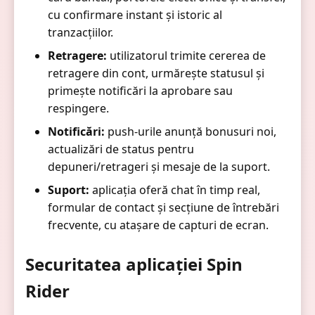
cu confirmare instant și istoric al
tranzacțiilor.
Retragere:
utilizatorul trimite cererea de
retragere din cont, urmărește statusul și
primește notificări la aprobare sau
respingere.
Notificări:
push-urile anunță bonusuri noi,
actualizări de status pentru
depuneri/retrageri și mesaje de la suport.
Suport:
aplicația oferă chat în timp real,
formular de contact și secțiune de întrebări
frecvente, cu atașare de capturi de ecran.
Securitatea aplicației Spin
Rider