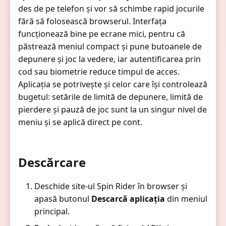
des de pe telefon și vor să schimbe rapid jocurile
fără să folosească browserul. Interfața
funcționează bine pe ecrane mici, pentru că
păstrează meniul compact și pune butoanele de
depunere și joc la vedere, iar autentificarea prin
cod sau biometrie reduce timpul de acces.
Aplicația se potrivește și celor care își controlează
bugetul: setările de limită de depunere, limită de
pierdere și pauză de joc sunt la un singur nivel de
meniu și se aplică direct pe cont.
Descărcare
Deschide site-ul Spin Rider în browser și
apasă butonul
Descarcă aplicația
din meniul
principal.