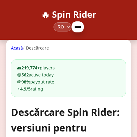
🔥 Spin Rider
Acasă
Descărcare
👥
219,774+
players
🟢
562
active today
💸
98%
payout rate
⭐
4.9/5
rating
Descărcare Spin Rider:
versiuni pentru